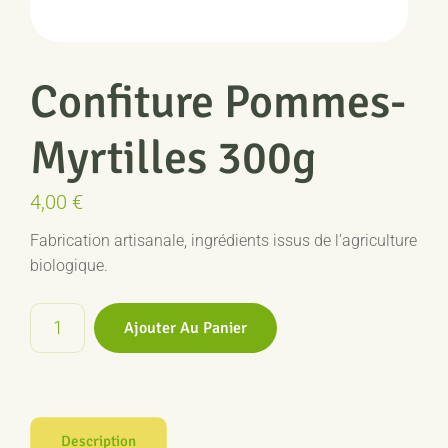
Confiture Pommes-
Myrtilles 300g
4,00
€
Fabrication artisanale, ingrédients issus de l’agriculture
biologique.
quantité
Ajouter Au Panier
de
Confiture
Pommes-
Myrtilles
300g
Description