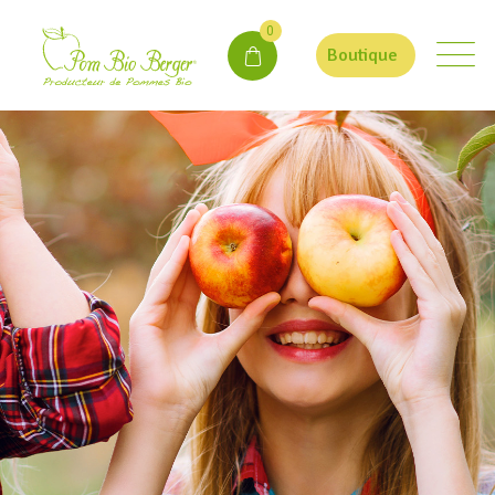
0
Boutique
POMME BIO BERGER
Pomme Bio Berger
Une passion familiale
Vous êtes un professionnel