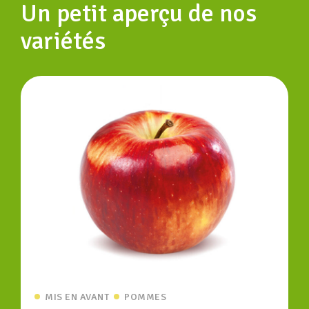
Un petit aperçu de nos
variétés
,
MIS EN AVANT
POMMES