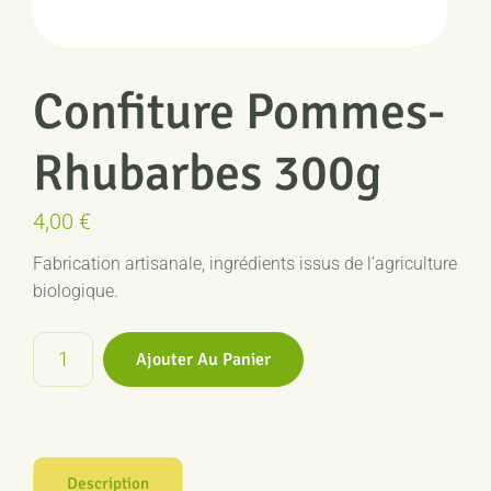
Confiture Pommes-
Rhubarbes 300g
4,00
€
Fabrication artisanale, ingrédients issus de l’agriculture
biologique.
quantité
Ajouter Au Panier
de
Confiture
Pommes-
Rhubarbes
300g
Description