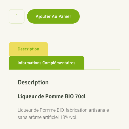
quantité
Ajouter Au Panier
de
Liqueur
de
Pomme
BIO
Description
70cl
Informations Complémentaires
Description
Liqueur de Pomme BIO 70cl
Liqueur de Pomme BIO, fabrication artisanale
sans arôme artificiel 18%/vol.