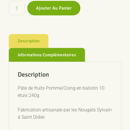
quantité
Ajouter Au Panier
de
Pâte
de
fruits
Pomme/Coing
Description
ballotin
240g
Informations Complémentaires
Description
Pâte de fruits Pomme/Coing en ballotin 10
étuis 240g.
Fabrication artisanale par les Nougats Sylvain
à Saint Didier.