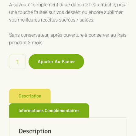
A savourer simplement dilué dans de l’eau fraîche, pour
une touche fruitée sur vos dessert ou encore sublimer
vos meilleures recettes sucrées / salées.
Sans conservateur, après ouverture à conserver au frais
pendant 3 mois.
quantité
Ajouter Au Panier
de
Sirop
de
Pommes
Bio
Description
250ml
Informations Complémentaires
Description