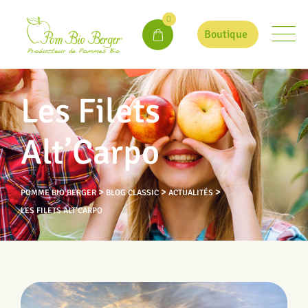
0
Boutique
Les Filets
Alt’Carpo
>
>
>
POMME BIO BERGER
BLOG CLASSIC
ACTUALITÉS
LES FILETS ALT’CARPO